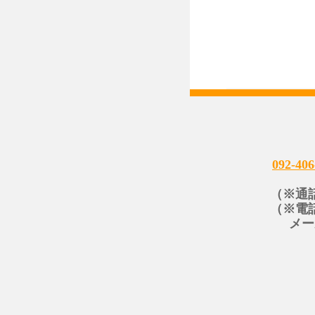
092-406
（※通
（※電
メー