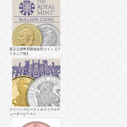
英王立造幣局製地金型コイン【ブ
リタニア他】
クイーンズビースト＆ロイヤルチ
ューダービースト