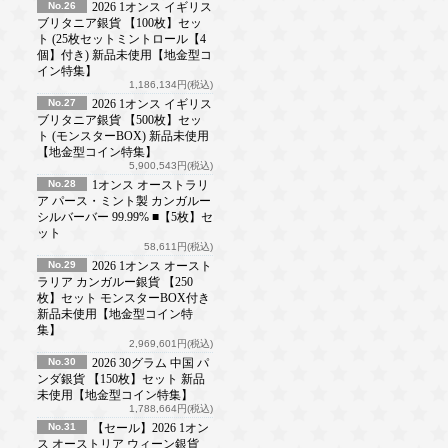
No.26
2026 1オンス イギリス
ブリタニア銀貨 【100枚】セッ
ト (25枚セットミントロール【4
個】付き) 新品未使用【地金型コ
イン特集】
1,186,134円(税込)
No.27
2026 1オンス イギリス
ブリタニア銀貨 【500枚】セッ
ト (モンスターBOX) 新品未使用
【地金型コイン特集】
5,900,543円(税込)
No.28
1オンス オーストラリ
ア パース・ミント製 カンガルー
シルバーバー 99.99% ■【5枚】セ
ット
58,611円(税込)
No.29
2026 1オンス オースト
ラリア カンガルー銀貨 【250
枚】セット モンスターBOX付き
新品未使用【地金型コイン特
集】
2,969,601円(税込)
No.30
2026 30グラム 中国 パ
ンダ銀貨 【150枚】セット 新品
未使用【地金型コイン特集】
1,788,664円(税込)
No.31
【セール】2026 1オン
ス オーストリア ウィーン銀貨