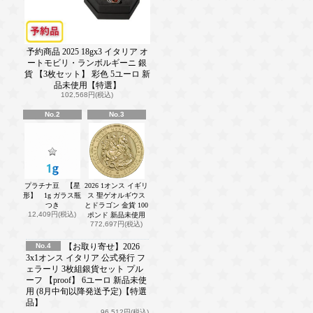
予約商品 2025 18gx3 イタリア オ
ートモビリ・ランボルギーニ 銀
貨 【3枚セット】 彩色 5ユーロ 新
品未使用【特選】
102,568円(税込)
No.2
No.3
プラチナ豆 【星
2026 1オンス イギリ
形】 1g ガラス瓶
ス 聖ゲオルギウス
つき
とドラゴン 金貨 100
12,409円(税込)
ポンド 新品未使用
772,697円(税込)
No.4
【お取り寄せ】2026
3x1オンス イタリア 公式発行 フ
ェラーリ 3枚組銀貨セット プル
ーフ 【proof】 6ユーロ 新品未使
用 (8月中旬以降発送予定)【特選
品】
96,512円(税込)