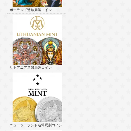
ポーランド造幣局製コイン
リトアニア造幣局製コイン
ニュージーランド造幣局製コイン