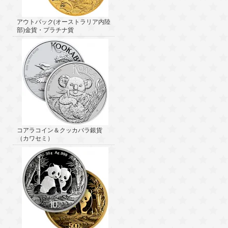
アウトバック(オーストラリア内陸
部)金貨・プラチナ貨
コアラコイン＆クッカバラ銀貨
（カワセミ）