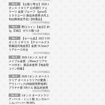
No.5
【お取り寄せ】2026 1
オンス イタリア 公式発行 フェ
ラーリ 金貨 プルーフ 【proof】
１００ユーロ 新品未使用 (8月上
旬以降発送予定)【特選品】
1,228,615円(税込)
No.6
野口コイン【金豆】約
1g 【5粒】 ガラス瓶つき
130,358円(税込)
No.7
【セール品】2023 1/10
オンス イギリス 【チャールズ３
世戴冠式地金型】金貨 16.5mmク
リアケース付き
83,078円(税込)
No.8
2026 1オンス カナダ
メイプル金貨 （30mmクリアケ
ース付き） 新品未使用【地金型
コイン特集】
778,100円(税込)
No.9
2026 1オンス オースト
ラリア オーストラリアの驚異：
アウトバック(内陸部荒野地帯)
プラチナ貨 100ドル 新品未使用
333,412円(税込)
No.10
1オンス オーストラリ
ア パース・ミント製 カンガルー
シルバーバー 99.99%