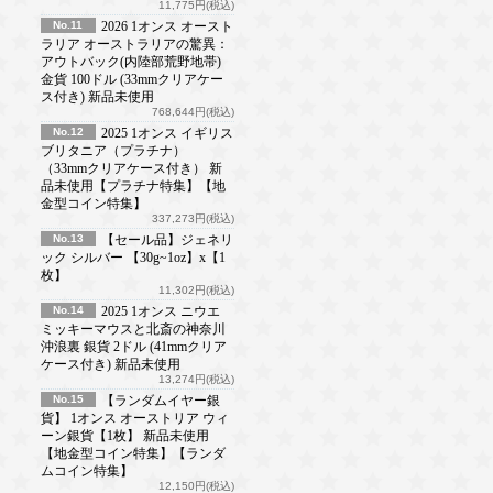
11,775円(税込)
No.11
2026 1オンス オースト
ラリア オーストラリアの驚異：
アウトバック(内陸部荒野地帯)
金貨 100ドル (33mmクリアケー
ス付き) 新品未使用
768,644円(税込)
No.12
2025 1オンス イギリス
ブリタニア（プラチナ）
（33mmクリアケース付き） 新
品未使用【プラチナ特集】【地
金型コイン特集】
337,273円(税込)
No.13
【セール品】ジェネリ
ック シルバー 【30g~1oz】x【1
枚】
11,302円(税込)
No.14
2025 1オンス ニウエ
ミッキーマウスと北斎の神奈川
沖浪裏 銀貨 2ドル (41mmクリア
ケース付き) 新品未使用
13,274円(税込)
No.15
【ランダムイヤー銀
貨】 1オンス オーストリア ウィ
ーン銀貨【1枚】 新品未使用
【地金型コイン特集】【ランダ
ムコイン特集】
12,150円(税込)