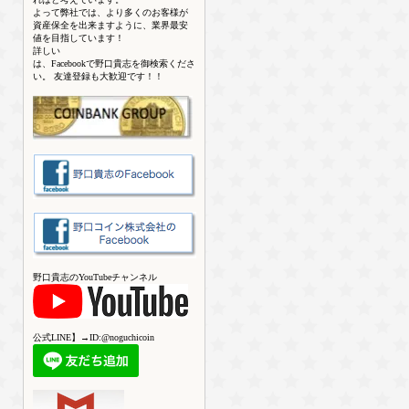
よって弊社では、より多くのお客様が
資産保全を出来ますように、業界最安
値を目指しています！
詳しい
は、Facebookで野口貴志を御検索くださ
い。 友達登録も大歓迎です！！
野口貴志のYouTubeチャンネル
公式LINE】→ID:@noguchicoin