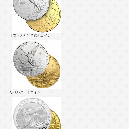
干支（えと）で選ぶコイン
リベルタードコイン