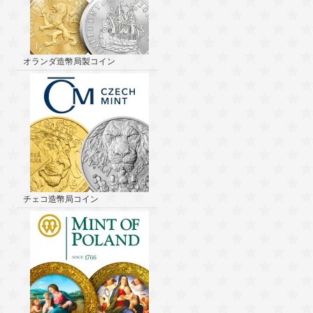
オランダ造幣局製コイン
チェコ造幣局コイン