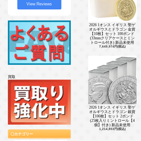
View Reviews
2026 1オンス イギリス 聖ゲ
オルギウスとドラゴン 金貨
【10枚】セット 100ポンド
(33mmクリアケースとミン
トロール付き) 新品未使用
7,649,974円(税込)
買取
2026 1オンス イギリス 聖ゲ
オルギウスとドラゴン 銀貨
【100枚】セット 2ポンド
(25枚入りミントロール【4
個】付き) 新品未使用
1,214,853円(税込)
カテゴリー