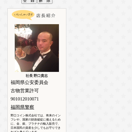
社長 野口貴志
福岡県公安委員会
古物営業許可
901012010071
福岡県警察
野口コイン株式会社では、将来のイン
フレや、国家の財政破綻に備えるため
に、金、銀、プラチナの輸入販売で、
日本国民の資産を少しでもお守りでき
ればと考えています。