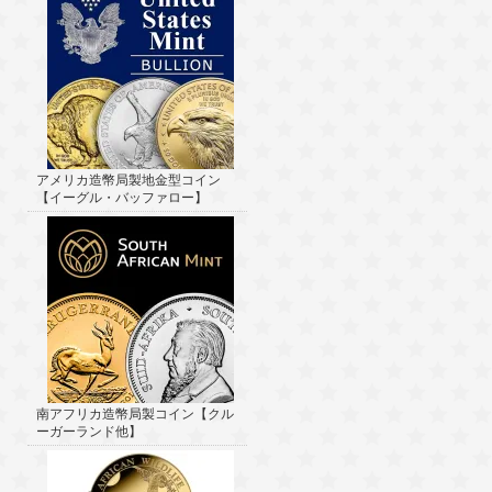
アメリカ造幣局製地金型コイン
【イーグル・バッファロー】
南アフリカ造幣局製コイン【クル
ーガーランド他】