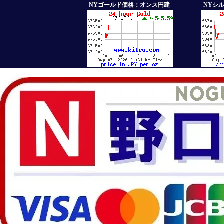
NYゴールド価格：オンス円建
NYシ