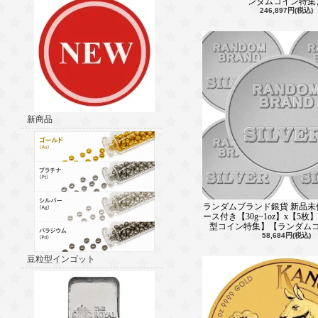
ンダムコイン特集
246,897円(税込)
新商品
ランダムブランド銀貨 新品未
ース付き【30g~1oz】x【5
型コイン特集】【ランダム
58,684円(税込)
豆粒型インゴット