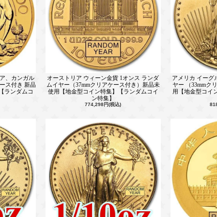
リア、カンガル
オーストリア ウィーン金貨 1オンス ランダ
アメリカ イーグ
ケース付き 新品
ムイヤー（37mmクリアケース付き）新品未
ヤー （33mm
【ランダムコ
使用【地金型コイン特集】【ランダムコイ
用【地金型コイ
ン特集】
774,298円(税込)
81