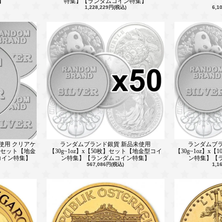
】
特集】【ランダムコイン特集】
1,228,229円(税込)
6,1
使用 クリアケ
ランダムブランド銀貨 新品未使用
ランダムブラ
枚】セット【地金
【30g~1oz】x【50枚】セット【地金型コイ
【30g~1oz】x
コイン特集】
ン特集】【ランダムコイン特集】
ン特集】【
567,086円(税込)
1,1