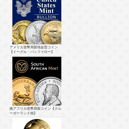
アメリカ造幣局製地金型コイン
【イーグル・バッファロー】
南アフリカ造幣局製コイン【クル
ーガーランド他】