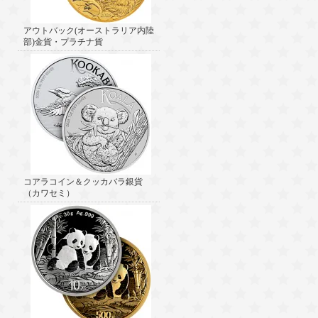
アウトバック(オーストラリア内陸
部)金貨・プラチナ貨
コアラコイン＆クッカバラ銀貨
（カワセミ）