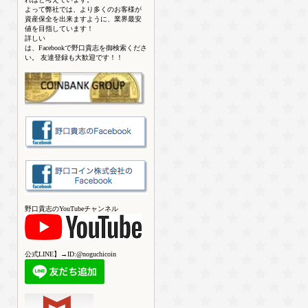
よって弊社では、より多くのお客様が
資産保全を出来ますように、業界最安
値を目指しています！
詳しい
は、Facebookで野口貴志を御検索くださ
い。 友達登録も大歓迎です！！
野口貴志のYouTubeチャンネル
公式LINE】→ID:@noguchicoin