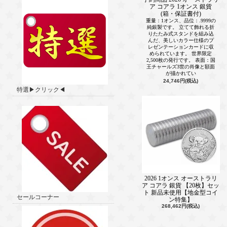
ア コアラ 1オンス 銀貨
(箱・保証書付)
重量：1オンス、品位：.9999の
純銀製です。 立てて飾れる折
りたたみ式スタンドを組み込
んだ、美しいカラー仕様のプ
レゼンテーションカードに収
められています。 世界限定
2,500枚の発行です。 表面：国
王チャールズ3世の肖像と額面
が描かれてい
24,746円(税込)
特選▶クリック◀
2026 1オンス オーストラリ
ア コアラ 銀貨 【20枚】セッ
ト 新品未使用【地金型コイ
セールコーナー
ン特集】
268,462円(税込)