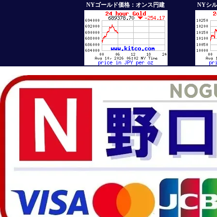
NYゴールド価格：オンス円建
NYシ