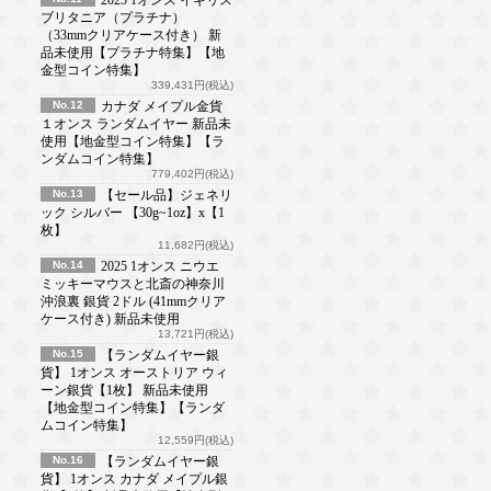
ブリタニア（プラチナ）
（33mmクリアケース付き） 新
品未使用【プラチナ特集】【地
金型コイン特集】
339,431円(税込)
No.12
カナダ メイプル金貨
１オンス ランダムイヤー 新品未
使用【地金型コイン特集】【ラ
ンダムコイン特集】
779,402円(税込)
No.13
【セール品】ジェネリ
ック シルバー 【30g~1oz】x【1
枚】
11,682円(税込)
No.14
2025 1オンス ニウエ
ミッキーマウスと北斎の神奈川
沖浪裏 銀貨 2ドル (41mmクリア
ケース付き) 新品未使用
13,721円(税込)
No.15
【ランダムイヤー銀
貨】 1オンス オーストリア ウィ
ーン銀貨【1枚】 新品未使用
【地金型コイン特集】【ランダ
ムコイン特集】
12,559円(税込)
No.16
【ランダムイヤー銀
貨】 1オンス カナダ メイプル銀