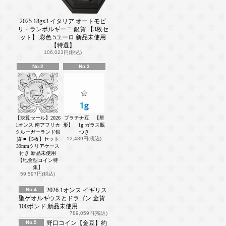
2025 18gx3 イタリア オートモビ
リ・ランボルギーニ 銀貨 【3枚セ
ット】 彩色 5ユーロ 新品未使用
【特選】
106,023円(税込)
No.2
No.3
【決算セール】2026
プラチナ豆 【星
1オンス 南アフリカ
形】 1g ガラス瓶
クルーガーランド銀
つき
12,489円(税込)
貨 ■【5枚】セット
39mmクリアケース
付き 新品未使用
【地金型コイン特
集】
59,597円(税込)
No.4
2026 1オンス イギリス
聖ゲオルギウスとドラゴン 金貨
100ポンド 新品未使用
789,059円(税込)
No.5
野口コイン【金豆】約