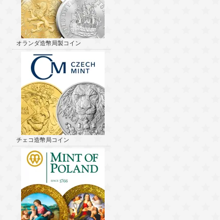
オランダ造幣局製コイン
チェコ造幣局コイン