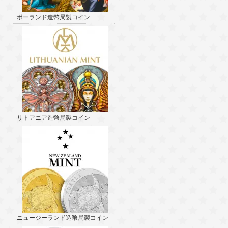
ポーランド造幣局製コイン
リトアニア造幣局製コイン
ニュージーランド造幣局製コイン