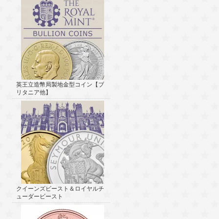
英王立造幣局製地金型コイン【ブ
リタニア他】
クイーンズビースト＆ロイヤルチ
ューダービースト