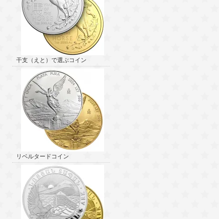
干支（えと）で選ぶコイン
リベルタードコイン