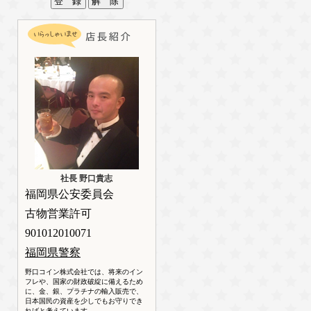
社長 野口貴志
福岡県公安委員会
古物営業許可
901012010071
福岡県警察
野口コイン株式会社では、将来のイン
フレや、国家の財政破綻に備えるため
に、金、銀、プラチナの輸入販売で、
日本国民の資産を少しでもお守りでき
ればと考えています。