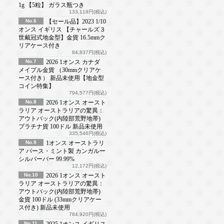
1g 【5粒】 ガラス瓶つき
133,119円(税込)
No.6
【セール品】2023 1/10
オンス イギリス 【チャールズ３
世戴冠式地金型】金貨 16.5mmク
リアケース付き
84,837円(税込)
No.7
2026 1オンス カナダ
メイプル金貨 （30mmクリアケ
ース付き） 新品未使用【地金型
コイン特集】
794,577円(税込)
No.8
2026 1オンス オースト
ラリア オーストラリアの驚異：
アウトバック(内陸部荒野地帯)
プラチナ貨 100ドル 新品未使用
335,546円(税込)
No.9
1オンス オーストラリ
ア パース・ミント製 カンガルー
シルバーバー 99.99%
12,172円(税込)
No.10
2026 1オンス オースト
ラリア オーストラリアの驚異：
アウトバック(内陸部荒野地帯)
金貨 100ドル (33mmクリアケー
ス付き) 新品未使用
784,920円(税込)
No.11
2025 1オンス イギリス