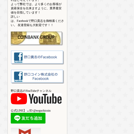
よって弊社では、より多くのお客様が
資産保全を出来ますように、業界最安
値を目指しています！
詳しい
は、Facebookで野口貴志を御検索くださ
い。 友達登録も大歓迎です！！
野口貴志のYouTubeチャンネル
公式LINE】→ID:@noguchicoin