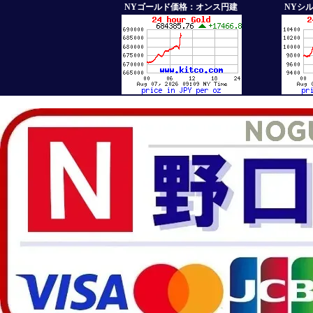
NYゴールド価格：オンス円建
NYシ