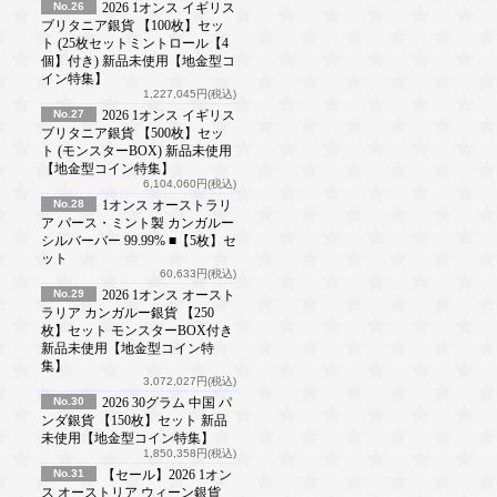
No.26
2026 1オンス イギリス
ブリタニア銀貨 【100枚】セッ
ト (25枚セットミントロール【4
個】付き) 新品未使用【地金型コ
イン特集】
1,227,045円(税込)
No.27
2026 1オンス イギリス
ブリタニア銀貨 【500枚】セッ
ト (モンスターBOX) 新品未使用
【地金型コイン特集】
6,104,060円(税込)
No.28
1オンス オーストラリ
ア パース・ミント製 カンガルー
シルバーバー 99.99% ■【5枚】セ
ット
60,633円(税込)
No.29
2026 1オンス オースト
ラリア カンガルー銀貨 【250
枚】セット モンスターBOX付き
新品未使用【地金型コイン特
集】
3,072,027円(税込)
No.30
2026 30グラム 中国 パ
ンダ銀貨 【150枚】セット 新品
未使用【地金型コイン特集】
1,850,358円(税込)
No.31
【セール】2026 1オン
ス オーストリア ウィーン銀貨