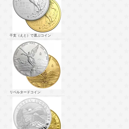
干支（えと）で選ぶコイン
リベルタードコイン