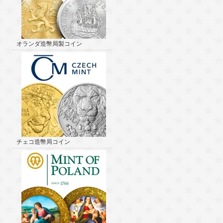
オランダ造幣局製コイン
チェコ造幣局コイン