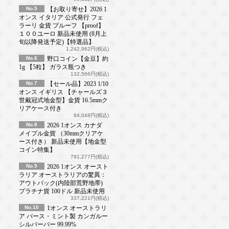
No.5
【お取り寄せ】2026 1
オンス イタリア 公式発行 フェ
ラーリ 金貨 プルーフ 【proof】
１００ユーロ 新品未使用 (8月上
旬以降発送予定)【特選品】
1,242,962円(税込)
No.6
野口コイン【金豆】約
1g 【5粒】 ガラス瓶つき
132,566円(税込)
No.7
【セール品】2023 1/10
オンス イギリス 【チャールズ３
世戴冠式地金型】金貨 16.5mmク
リアケース付き
84,048円(税込)
No.8
2026 1オンス カナダ
メイプル金貨 （30mmクリアケ
ース付き） 新品未使用【地金型
コイン特集】
791,277円(税込)
No.9
2026 1オンス オースト
ラリア オーストラリアの驚異：
アウトバック(内陸部荒野地帯)
プラチナ貨 100ドル 新品未使用
337,221円(税込)
No.10
1オンス オーストラリ
ア パース・ミント製 カンガルー
シルバーバー 99.99%