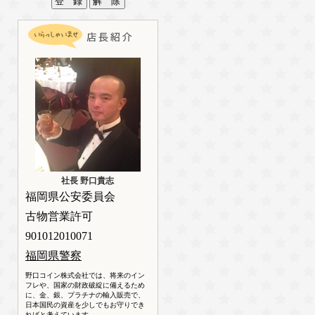
社長 野口貴志
福岡県公安委員会
古物営業許可
901012010071
福岡県警察
野口コイン株式会社では、将来のイン
フレや、国家の財政破綻に備えるため
に、金、銀、プラチナの輸入販売で、
日本国民の資産を少しでもお守りでき
ればと考えています。