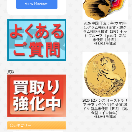
View Reviews
2026 中国 干支：午(ウマ)年
15グラム梅花形金貨・30グ
ラム梅花形銀貨【2枚】セッ
ト プルーフ 【proof】 新品
未使用【特選】
438,911円(税込)
買取
2026 1/2オンス オーストラリ
ア 干支：午(ウマ)年 金貨 50
ドル 新品未使用【BU】【地
金型コイン特集】
432,043円(税込)
カテゴリー