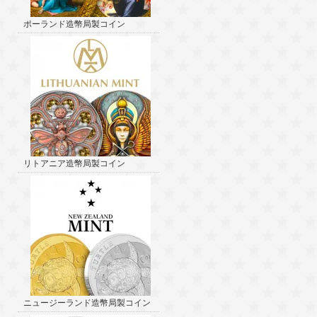
ポーランド造幣局製コイン
リトアニア造幣局製コイン
ニュージーランド造幣局製コイン