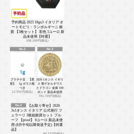
予約商品 2025 18gx3 イタリア オ
ートモビリ・ランボルギーニ 銀
貨 【3枚セット】 彩色 5ユーロ 新
品未使用【特選】
106,106円(税込)
No.2
No.3
プラチナ豆 【星
2026 1オンス イギリ
形】 1g ガラス瓶
ス 聖ゲオルギウス
つき
とドラゴン 金貨 100
12,551円(税込)
ポンド 新品未使用
781,720円(税込)
No.4
【お取り寄せ】2026
3x1オンス イタリア 公式発行 フ
ェラーリ 3枚組銀貨セット プル
ーフ 【proof】 6ユーロ 新品未使
用 (8月中旬以降発送予定)【特選
品】
99,332円(税込)