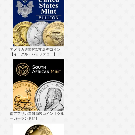
アメリカ造幣局製地金型コイン
【イーグル・バッファロー】
南アフリカ造幣局製コイン【クル
ーガーランド他】