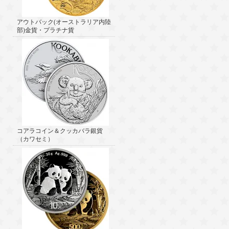
アウトバック(オーストラリア内陸
部)金貨・プラチナ貨
コアラコイン＆クッカバラ銀貨
（カワセミ）