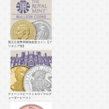
英王立造幣局製地金型コイン【ブ
リタニア他】
クイーンズビースト＆ロイヤルチ
ューダービースト