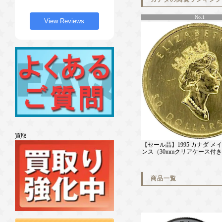
No.1
View Reviews
買取
【セール品】1995 カナダ 
ンス（30mmクリアケース付
商品一覧