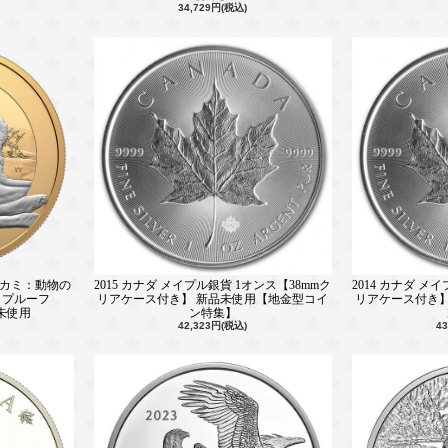
34,729円(税込)
オオカミ：動物の
2015 カナダ メイプル銀貨 1オンス【38mmク
2014 カナダ メ
 プルーフ
リアケース付き】 新品未使用【地金型コイ
リアケース付き】
品未使用
ン特集】
42,323円(税込)
4