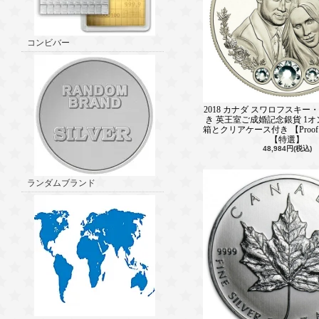
コンビバー
2018 カナダ スワロフスキ
き 英王室ご成婚記念銀貨 1オ
箱とクリアケース付き 【Proo
【特選】
48,984円(税込)
ランダムブランド