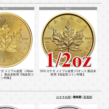
No.3
No.4
カナダ メイプル金貨 （30mm
2016 カナダ メイプル金貨 1/2オンス 新品未
） 新品未使用【地金型コ
使用【地金型コイン特集】
イン特集】
おすすめ順
|
価格順
|
新着順