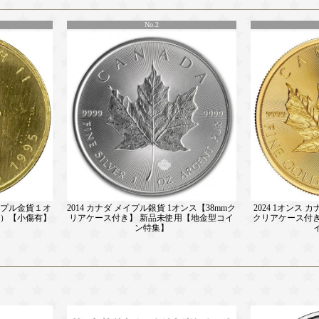
No.2
メイプル金貨１オ
2014 カナダ メイプル銀貨 1オンス【38mmク
2024 1オンス 
き）【小傷有】
リアケース付き】 新品未使用【地金型コイ
クリアケース付き
ン特集】