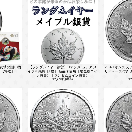
- 友情の贈り物
【ランダムイヤー銀貨】 1オンス カナダ メ
2026 1オンス 
使用【特選】
イプル銀貨【1枚】 新品未使用【地金型コイ
リアケース付き 
ン特集】【ランダムコイン特集】
12,248円(税込)
1