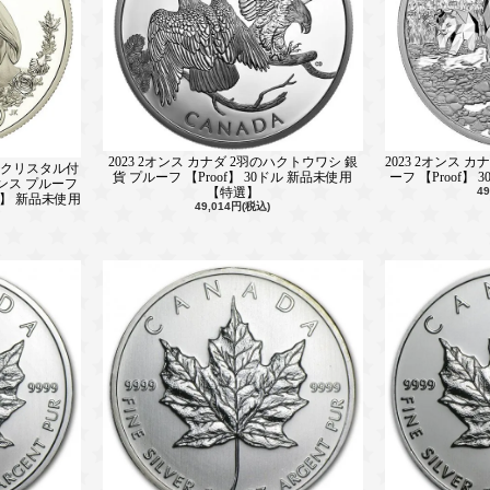
2023 2オンス カナダ 2羽のハクトウワシ 銀
2023 2オンス 
ー・クリスタル付
貨 プルーフ 【Proof】 30ドル 新品未使用
ーフ 【Proof】
ンス プルーフ
【特選】
4
f】 新品未使用
49,014円(税込)