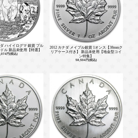
カナダ ハイイログマ 銀貨 プル
2012 カナダ メイプル銀貨 1オンス【38mmク
 30ドル 新品未使用【特選】
リアケース付き】 新品未使用【地金型コイ
9,074円(税込)
ン特集】
58,504円(税込)