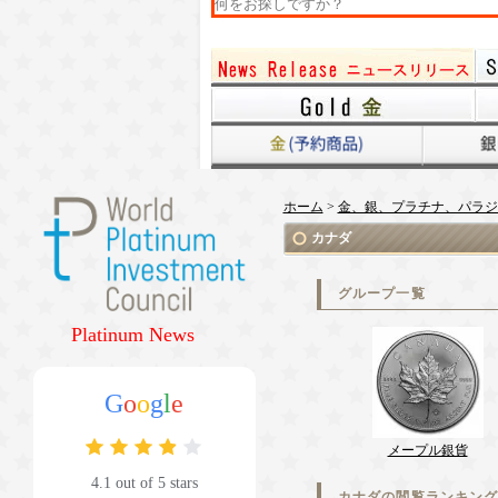
ホーム
>
金、銀、プラチナ、パラジ
カナダ
グループ一覧
Platinum News
G
o
o
g
l
e
メープル銀貨
4.1 out of 5 stars
カナダの閲覧ランキン