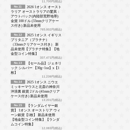
11,700円(税込)
No.11
2026 1オンス オースト
ラリア オーストラリアの驚異：
アウトバック(内陸部荒野地帯)
金貨 100ドル (33mmクリアケー
ス付き) 新品未使用
765,002円(税込)
No.12
2025 1オンス イギリス
ブリタニア（プラチナ）
（33mmクリアケース付き） 新
品未使用【プラチナ特集】【地
金型コイン特集】
337,471円(税込)
No.13
【セール品】ジェネリ
ック シルバー 【30g~1oz】x【1
枚】
11,239円(税込)
No.14
2025 1オンス ニウエ
ミッキーマウスと北斎の神奈川
沖浪裏 銀貨 2ドル (41mmクリア
ケース付き) 新品未使用
13,201円(税込)
No.15
【ランダムイヤー銀
貨】 1オンス オーストリア ウィ
ーン銀貨【1枚】 新品未使用
【地金型コイン特集】【ランダ
ムコイン特集】
12,083円(税込)