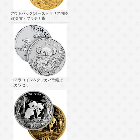
アウトバック(オーストラリア内陸
部)金貨・プラチナ貨
コアラコイン＆クッカバラ銀貨
（カワセミ）