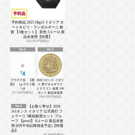
予約商品 2025 18gx3 イタリア オ
ートモビリ・ランボルギーニ 銀
貨 【3枚セット】 彩色 5ユーロ 新
品未使用【特選】
101,915円(税込)
No.2
No.3
プラチナ豆 【星
2026 1オンス イギリ
形】 1g ガラス瓶
ス 聖ゲオルギウス
つき
とドラゴン 金貨 100
12,336円(税込)
ポンド 新品未使用
769,035円(税込)
No.4
【お取り寄せ】2026
3x1オンス イタリア 公式発行 フ
ェラーリ 3枚組銀貨セット プル
ーフ 【proof】 6ユーロ 新品未使
用 (8月中旬以降発送予定)【特選
品】
95,898円(税込)