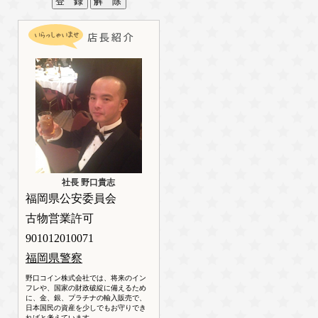
社長 野口貴志
福岡県公安委員会
古物営業許可
901012010071
福岡県警察
野口コイン株式会社では、将来のイン
フレや、国家の財政破綻に備えるため
に、金、銀、プラチナの輸入販売で、
日本国民の資産を少しでもお守りでき
ればと考えています。