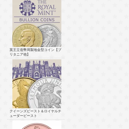
英王立造幣局製地金型コイン【ブ
リタニア他】
クイーンズビースト＆ロイヤルチ
ューダービースト