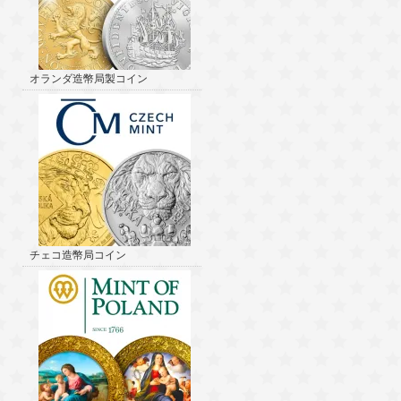
オランダ造幣局製コイン
チェコ造幣局コイン