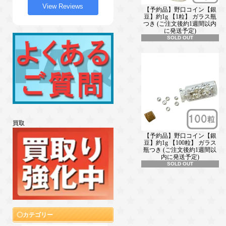
View Reviews
【予約品】野口コイン【銀
豆】約1g 【1粒】 ガラス瓶
つき (ご注文後約1週間以内
に発送予定)
SOLD OUT
買取
【予約品】野口コイン【銀
豆】約1g 【100粒】 ガラス
瓶つき (ご注文後約1週間以
内に発送予定)
SOLD OUT
カテゴリー