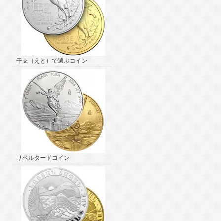
干支（えと）で選ぶコイン
リベルタードコイン