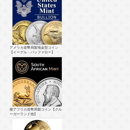
アメリカ造幣局製地金型コイン
【イーグル・バッファロー】
南アフリカ造幣局製コイン【クル
ーガーランド他】