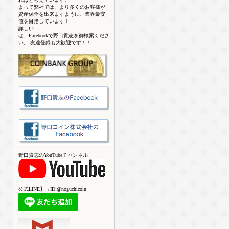
よって弊社では、より多くのお客様が
資産保全を出来ますように、業界最安
値を目指しています！
詳しい
は、Facebookで野口貴志を御検索くださ
い。 友達登録も大歓迎です！！
野口貴志のYouTubeチャンネル
公式LINE】→ID:@noguchicoin