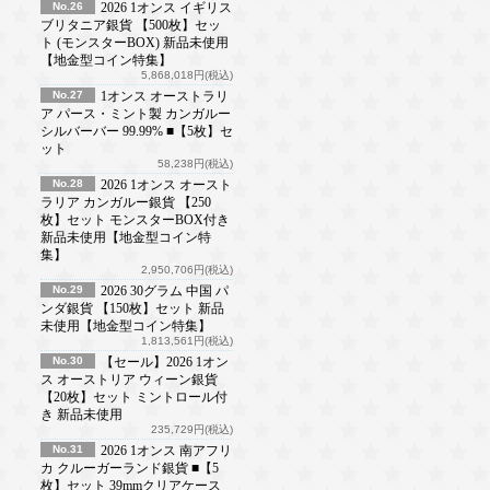
No.26
2026 1オンス イギリス
ブリタニア銀貨 【500枚】セッ
ト (モンスターBOX) 新品未使用
【地金型コイン特集】
5,868,018円(税込)
No.27
1オンス オーストラリ
ア パース・ミント製 カンガルー
シルバーバー 99.99% ■【5枚】セ
ット
58,238円(税込)
No.28
2026 1オンス オースト
ラリア カンガルー銀貨 【250
枚】セット モンスターBOX付き
新品未使用【地金型コイン特
集】
2,950,706円(税込)
No.29
2026 30グラム 中国 パ
ンダ銀貨 【150枚】セット 新品
未使用【地金型コイン特集】
1,813,561円(税込)
No.30
【セール】2026 1オン
ス オーストリア ウィーン銀貨
【20枚】セット ミントロール付
き 新品未使用
235,729円(税込)
No.31
2026 1オンス 南アフリ
カ クルーガーランド銀貨 ■【5
枚】セット 39mmクリアケース