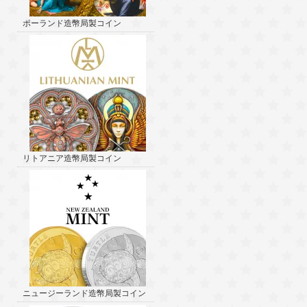
ポーランド造幣局製コイン
リトアニア造幣局製コイン
ニュージーランド造幣局製コイン