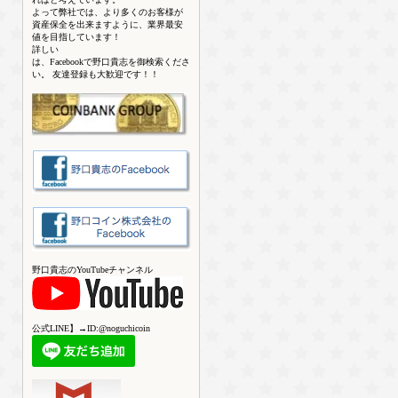
よって弊社では、より多くのお客様が
資産保全を出来ますように、業界最安
値を目指しています！
詳しい
は、Facebookで野口貴志を御検索くださ
い。 友達登録も大歓迎です！！
野口貴志のYouTubeチャンネル
公式LINE】→ID:@noguchicoin