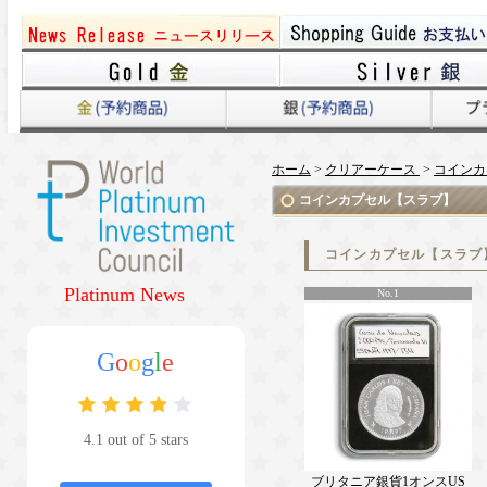
ホーム
>
クリアーケース
>
コインカ
コインカプセル【スラブ】
コインカプセル【スラブ
Platinum News
No.1
G
o
o
g
l
e
4.1 out of 5 stars
ブリタニア銀貨1オンスUS