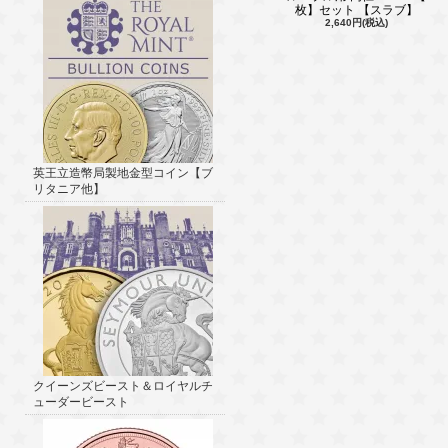
枚】セット 【スラブ】
2,640円(税込)
英王立造幣局製地金型コイン【ブ
リタニア他】
クイーンズビースト＆ロイヤルチ
ューダービースト