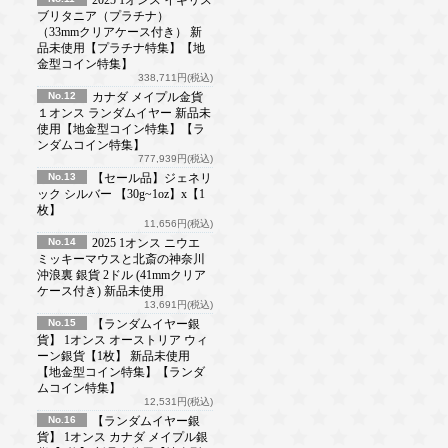
ブリタニア（プラチナ）
（33mmクリアケース付き） 新
品未使用【プラチナ特集】【地
金型コイン特集】
338,711円(税込)
No.12
カナダ メイプル金貨
１オンス ランダムイヤー 新品未
使用【地金型コイン特集】【ラ
ンダムコイン特集】
777,939円(税込)
No.13
【セール品】ジェネリ
ック シルバー 【30g~1oz】x【1
枚】
11,656円(税込)
No.14
2025 1オンス ニウエ
ミッキーマウスと北斎の神奈川
沖浪裏 銀貨 2ドル (41mmクリア
ケース付き) 新品未使用
13,691円(税込)
No.15
【ランダムイヤー銀
貨】 1オンス オーストリア ウィ
ーン銀貨【1枚】 新品未使用
【地金型コイン特集】【ランダ
ムコイン特集】
12,531円(税込)
No.16
【ランダムイヤー銀
貨】 1オンス カナダ メイプル銀