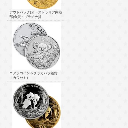
アウトバック(オーストラリア内陸
部)金貨・プラチナ貨
コアラコイン＆クッカバラ銀貨
（カワセミ）