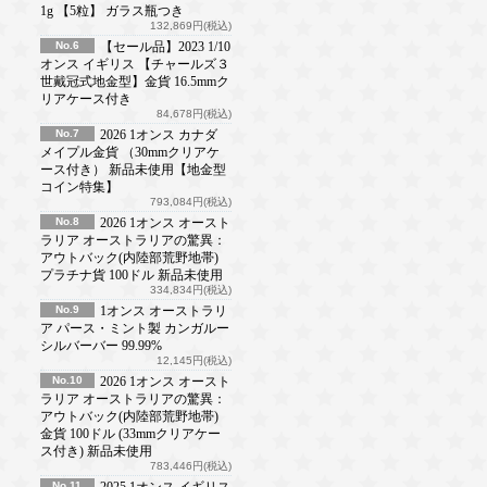
1g 【5粒】 ガラス瓶つき
132,869円(税込)
No.6
【セール品】2023 1/10
オンス イギリス 【チャールズ３
世戴冠式地金型】金貨 16.5mmク
リアケース付き
84,678円(税込)
No.7
2026 1オンス カナダ
メイプル金貨 （30mmクリアケ
ース付き） 新品未使用【地金型
コイン特集】
793,084円(税込)
No.8
2026 1オンス オースト
ラリア オーストラリアの驚異：
アウトバック(内陸部荒野地帯)
プラチナ貨 100ドル 新品未使用
334,834円(税込)
No.9
1オンス オーストラリ
ア パース・ミント製 カンガルー
シルバーバー 99.99%
12,145円(税込)
No.10
2026 1オンス オースト
ラリア オーストラリアの驚異：
アウトバック(内陸部荒野地帯)
金貨 100ドル (33mmクリアケー
ス付き) 新品未使用
783,446円(税込)
No.11
2025 1オンス イギリス