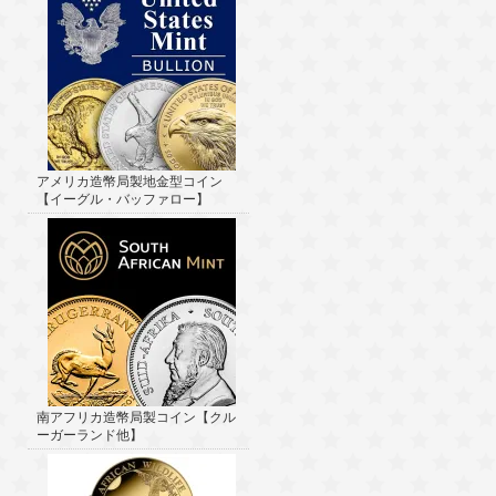
アメリカ造幣局製地金型コイン
【イーグル・バッファロー】
南アフリカ造幣局製コイン【クル
ーガーランド他】