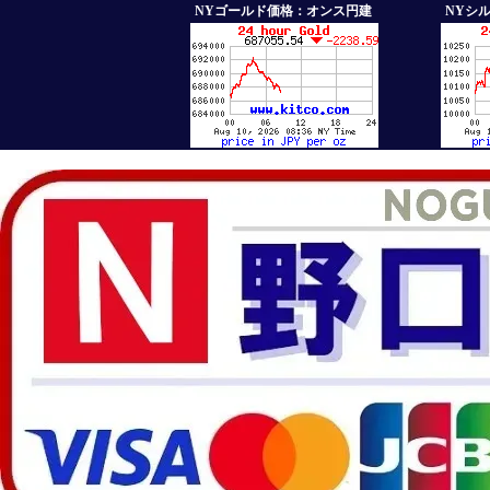
NYゴールド価格：オンス円建
NYシ