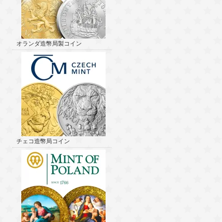
オランダ造幣局製コイン
チェコ造幣局コイン