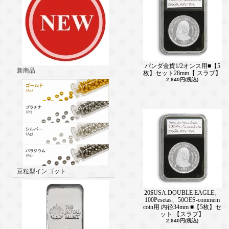
パンダ金貨1/2オンス用■【5
新商品
枚】セット28mm【 スラブ】
2,640円(税込)
豆粒型インゴット
20$USA.DOUBLE EAGLE、
100Pesetas、50OES-commem
coin用 内径34mm ■【5枚】セ
ット 【スラブ】
2,640円(税込)