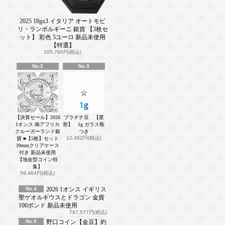
2025 18gx3 イタリア オートモビ
リ・ランボルギーニ 銀貨 【3枚セ
ット】 彩色 5ユーロ 新品未使用
【特選】
105,786円(税込)
No.2
No.3
【決算セール】2026
プラチナ豆 【星
1オンス 南アフリカ
形】 1g ガラス瓶
クルーガーランド銀
つき
12,462円(税込)
貨 ■【5枚】セット
39mmクリアケース
付き 新品未使用
【地金型コイン特
集】
59,464円(税込)
No.4
2026 1オンス イギリス
聖ゲオルギウスとドラゴン 金貨
100ポンド 新品未使用
787,577円(税込)
No.5
野口コイン【金豆】約