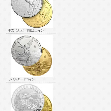
干支（えと）で選ぶコイン
リベルタードコイン