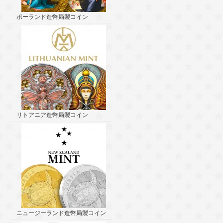
ポーランド造幣局製コイン
リトアニア造幣局製コイン
ニュージーランド造幣局製コイン