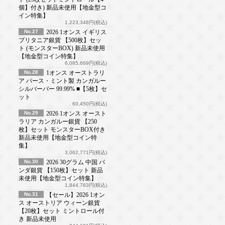
個】付き) 新品未使用【地金型コ
イン特集】
1,223,348円(税込)
No.27
2026 1オンス イギリス
ブリタニア銀貨 【500枚】セッ
ト (モンスターBOX) 新品未使用
【地金型コイン特集】
6,085,669円(税込)
No.28
1オンス オーストラリ
ア パース・ミント製 カンガルー
シルバーバー 99.99% ■【5枚】セ
ット
60,450円(税込)
No.29
2026 1オンス オースト
ラリア カンガルー銀貨 【250
枚】セット モンスターBOX付き
新品未使用【地金型コイン特
集】
3,062,771円(税込)
No.30
2026 30グラム 中国 パ
ンダ銀貨 【150枚】セット 新品
未使用【地金型コイン特集】
1,844,783円(税込)
No.31
【セール】2026 1オン
ス オーストリア ウィーン銀貨
【20枚】セット ミントロール付
き 新品未使用