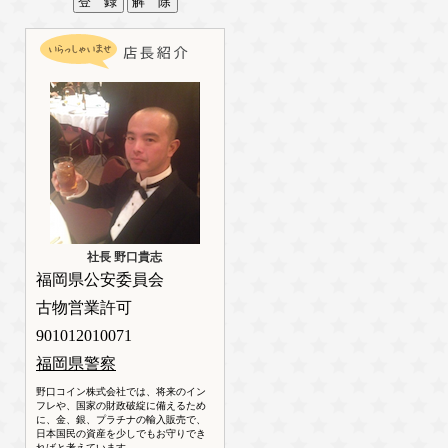
社長 野口貴志
福岡県公安委員会
古物営業許可
901012010071
福岡県警察
野口コイン株式会社では、将来のイン
フレや、国家の財政破綻に備えるため
に、金、銀、プラチナの輸入販売で、
日本国民の資産を少しでもお守りでき
ればと考えています。