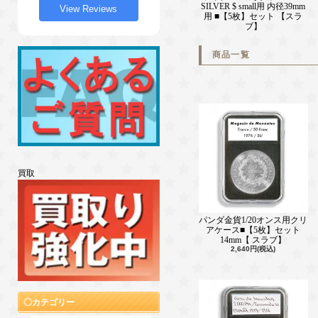
SILVER $ small用 内径39mm
View Reviews
用 ■【5枚】セット 【スラ
ブ】
商品一覧
買取
パンダ金貨1/20オンス用クリ
アケース■【5枚】セット
14mm【 スラブ】
2,640円(税込)
カテゴリー