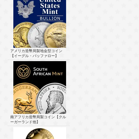
アメリカ造幣局製地金型コイン
【イーグル・バッファロー】
南アフリカ造幣局製コイン【クル
ーガーランド他】