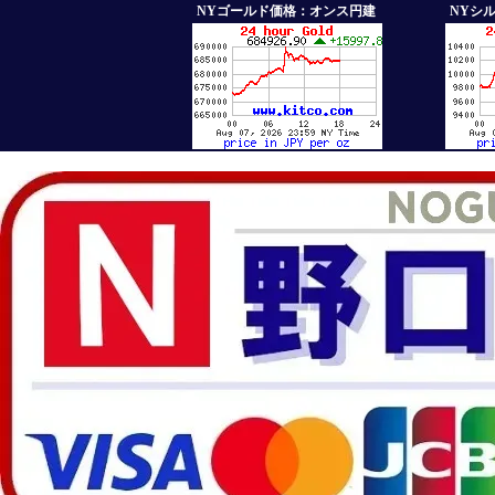
NYゴールド価格：オンス円建
NYシ