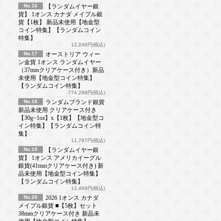
No.16
【ランダムイヤー銀
貨】 1オンス カナダ メイプル銀
貨【1枚】 新品未使用【地金型
コイン特集】【ランダムコイン
特集】
12,248円(税込)
No.17
オーストリア ウィー
ン金貨 1オンス ランダムイヤー
（37mmクリアケース付き）新品
未使用【地金型コイン特集】
【ランダムコイン特集】
774,298円(税込)
No.18
ランダムブランド銀貨
新品未使用 クリアケース付き
【30g~1oz】x【1枚】【地金型コ
イン特集】【ランダムコイン特
集】
11,797円(税込)
No.19
【ランダムイヤー銀
貨】 1オンス アメリカイーグル
銀貨(41mmクリアケース付き) 新
品未使用【地金型コイン特集】
【ランダムコイン特集】
12,469円(税込)
No.20
2026 1オンス カナダ
メイプル銀貨 ■【5枚】セット
38mmクリアケース付き 新品未