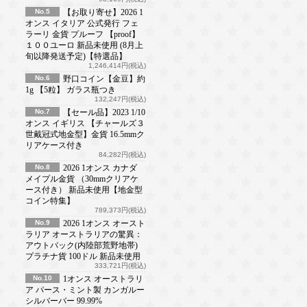
No.5
【お取り寄せ】2026 1
オンス イタリア 公式発行 フェ
ラーリ 金貨 プルーフ 【proof】
１００ユーロ 新品未使用 (8月上
旬以降発送予定)【特選品】
1,246,414円(税込)
No.6
野口コイン【金豆】約
1g 【5粒】 ガラス瓶つき
132,247円(税込)
No.7
【セール品】2023 1/10
オンス イギリス 【チャールズ３
世戴冠式地金型】金貨 16.5mmク
リアケース付き
84,282円(税込)
No.8
2026 1オンス カナダ
メイプル金貨 （30mmクリアケ
ース付き） 新品未使用【地金型
コイン特集】
789,373円(税込)
No.9
2026 1オンス オースト
ラリア オーストラリアの驚異：
アウトバック(内陸部荒野地帯)
プラチナ貨 100ドル 新品未使用
333,721円(税込)
No.10
1オンス オーストラリ
ア パース・ミント製 カンガルー
シルバーバー 99.99%