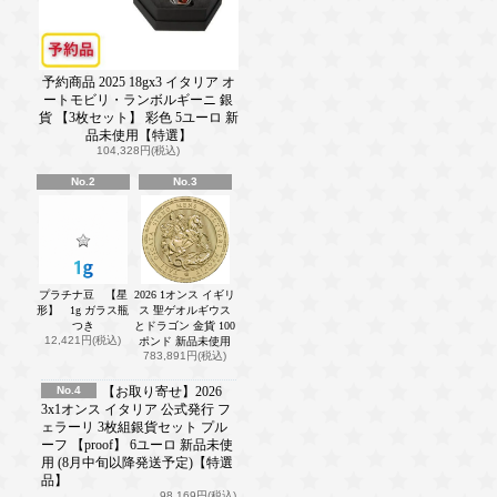
予約商品 2025 18gx3 イタリア オ
ートモビリ・ランボルギーニ 銀
貨 【3枚セット】 彩色 5ユーロ 新
品未使用【特選】
104,328円(税込)
No.2
No.3
プラチナ豆 【星
2026 1オンス イギリ
形】 1g ガラス瓶
ス 聖ゲオルギウス
つき
とドラゴン 金貨 100
12,421円(税込)
ポンド 新品未使用
783,891円(税込)
No.4
【お取り寄せ】2026
3x1オンス イタリア 公式発行 フ
ェラーリ 3枚組銀貨セット プル
ーフ 【proof】 6ユーロ 新品未使
用 (8月中旬以降発送予定)【特選
品】
98,169円(税込)