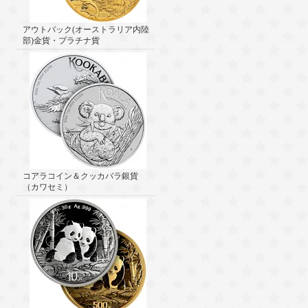
アウトバック(オーストラリア内陸
部)金貨・プラチナ貨
コアラコイン＆クッカバラ銀貨
（カワセミ）