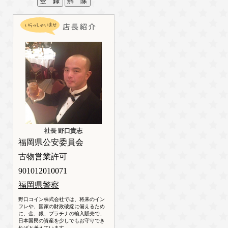
社長 野口貴志
福岡県公安委員会
古物営業許可
901012010071
福岡県警察
野口コイン株式会社では、将来のイン
フレや、国家の財政破綻に備えるため
に、金、銀、プラチナの輸入販売で、
日本国民の資産を少しでもお守りでき
ればと考えています。