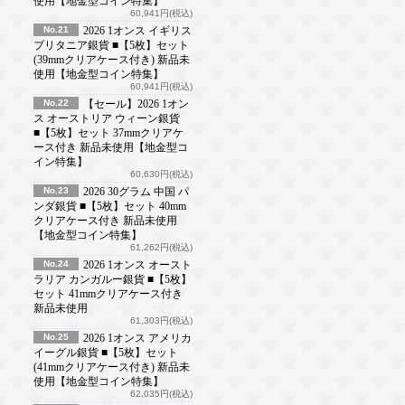
使用【地金型コイン特集】
60,941円(税込)
No.21
2026 1オンス イギリス
ブリタニア銀貨 ■【5枚】セット
(39mmクリアケース付き) 新品未
使用【地金型コイン特集】
60,941円(税込)
No.22
【セール】2026 1オン
ス オーストリア ウィーン銀貨
■【5枚】セット 37mmクリアケ
ース付き 新品未使用【地金型コ
イン特集】
60,630円(税込)
No.23
2026 30グラム 中国 パ
ンダ銀貨 ■【5枚】セット 40mm
クリアケース付き 新品未使用
【地金型コイン特集】
61,262円(税込)
No.24
2026 1オンス オースト
ラリア カンガルー銀貨 ■【5枚】
セット 41mmクリアケース付き
新品未使用
61,303円(税込)
No.25
2026 1オンス アメリカ
イーグル銀貨 ■【5枚】セット
(41mmクリアケース付き) 新品未
使用【地金型コイン特集】
62,035円(税込)