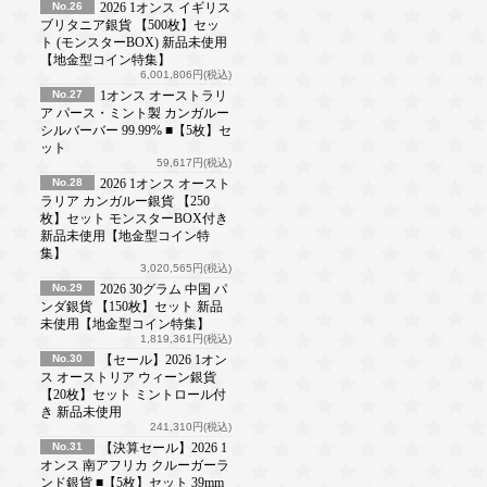
No.26
2026 1オンス イギリス
ブリタニア銀貨 【500枚】セッ
ト (モンスターBOX) 新品未使用
【地金型コイン特集】
6,001,806円(税込)
No.27
1オンス オーストラリ
ア パース・ミント製 カンガルー
シルバーバー 99.99% ■【5枚】セ
ット
59,617円(税込)
No.28
2026 1オンス オースト
ラリア カンガルー銀貨 【250
枚】セット モンスターBOX付き
新品未使用【地金型コイン特
集】
3,020,565円(税込)
No.29
2026 30グラム 中国 パ
ンダ銀貨 【150枚】セット 新品
未使用【地金型コイン特集】
1,819,361円(税込)
No.30
【セール】2026 1オン
ス オーストリア ウィーン銀貨
【20枚】セット ミントロール付
き 新品未使用
241,310円(税込)
No.31
【決算セール】2026 1
オンス 南アフリカ クルーガーラ
ンド銀貨 ■【5枚】セット 39mm