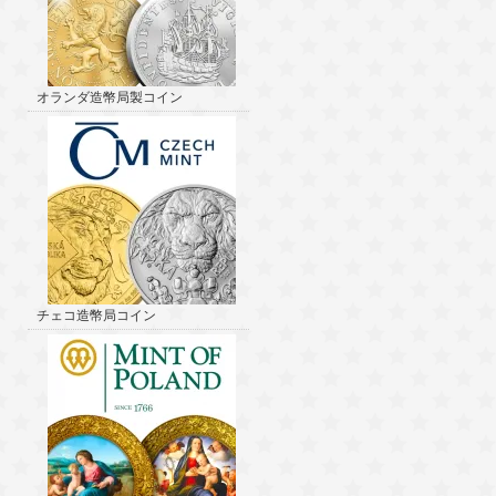
オランダ造幣局製コイン
チェコ造幣局コイン