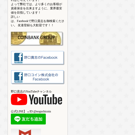
よって弊社では、より多くのお客様が
資産保全を出来ますように、業界最安
値を目指しています！
詳しい
は、Facebookで野口貴志を御検索くださ
い。 友達登録も大歓迎です！！
野口貴志のYouTubeチャンネル
公式LINE】→ID:@noguchicoin