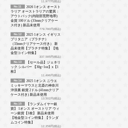
11,977円(税込)
No.11
2026 1オンス オースト
ラリア オーストラリアの驚異：
アウトバック(内陸部荒野地帯)
金貨 100ドル (33mmクリアケー
ス付き) 新品未使用
779,780円(税込)
No.12
2025 1オンス イギリス
ブリタニア（プラチナ）
（33mmクリアケース付き） 新
品未使用【プラチナ特集】【地
金型コイン特集】
337,585円(税込)
No.13
【セール品】ジェネリ
ック シルバー 【30g~1oz】x【1
枚】
11,496円(税込)
No.14
2025 1オンス ニウエ
ミッキーマウスと北斎の神奈川
沖浪裏 銀貨 2ドル (41mmクリア
ケース付き) 新品未使用
13,502円(税込)
No.15
【ランダムイヤー銀
貨】 1オンス オーストリア ウィ
ーン銀貨【1枚】 新品未使用
【地金型コイン特集】【ランダ
ムコイン特集】
12,358円(税込)