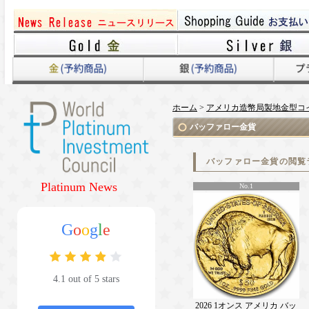
ホーム
>
アメリカ造幣局製地金型コ
バッファロー金貨
バッファロー金貨の閲覧
Platinum News
No.1
G
o
o
g
l
e
4.1 out of 5 stars
2026 1オンス アメリカ バッ