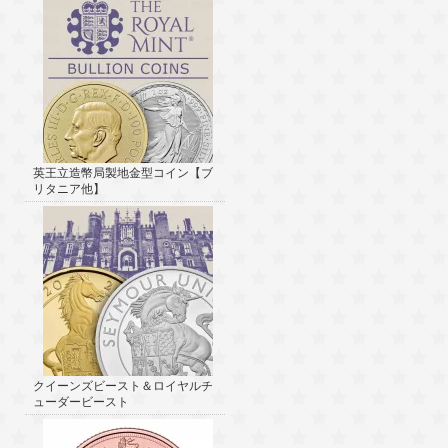
英王立造幣局製地金型コイン【ブ
リタニア他】
クイーンズビースト＆ロイヤルチ
ューダービースト