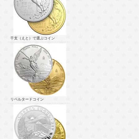
干支（えと）で選ぶコイン
リベルタードコイン